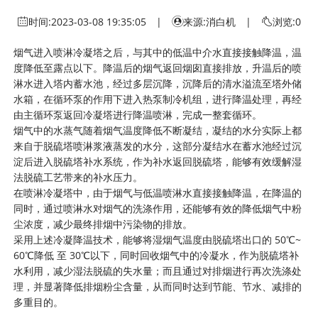
时间:
2023-03-08 19:35:05
|
来源:消白机 |
浏览:0
烟气进入喷淋冷凝塔之后，与其中的低温中介水直接接触降温，温
度降低至露点以下。降温后的烟气返回烟囱直接排放，升温后的喷
淋水进入塔内蓄水池，经过多层沉降，沉降后的清水溢流至塔外储
水箱，在循环泵的作用下进入热泵制冷机组，进行降温处理，再经
由主循环泵返回冷凝塔进行降温喷淋，完成一整套循环。
烟气中的水蒸气随着烟气温度降低不断凝结，凝结的水分实际上都
来自于脱硫塔喷淋浆液蒸发的水分，这部分凝结水在蓄水池经过沉
淀后进入脱硫塔补水系统，作为补水返回脱硫塔，能够有效缓解湿
法脱硫工艺带来的补水压力。
在喷淋冷凝塔中，由于烟气与低温喷淋水直接接触降温，在降温的
同时，通过喷淋水对烟气的洗涤作用，还能够有效的降低烟气中粉
尘浓度，减少最终排烟中污染物的排放。
采用上述冷凝降温技术，能够将湿烟气温度由脱硫塔出口的 50℃~
60℃降低 至 30℃以下，同时回收烟气中的冷凝水，作为脱硫塔补
水利用，减少湿法脱硫的失水量；而且通过对排烟进行再次洗涤处
理，并显著降低排烟粉尘含量，从而同时达到节能、节水、减排的
多重目的。