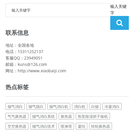
输入关键
字
联系信息
地址：全国各地
电话：15311252137
客服QQ：23949051
邮箱：kuns@126.com
网址：http://www.xiaobaiji.com
热点标签
烟气消白
烟气脱白
烟气消白机
消白机
白烟
冷凝消白
气气换热器
烟气消白系统
换热器
热泵除湿烘干燥机
空空换热器
烟气消白技术
喷淋塔
凝结
转轮换热器