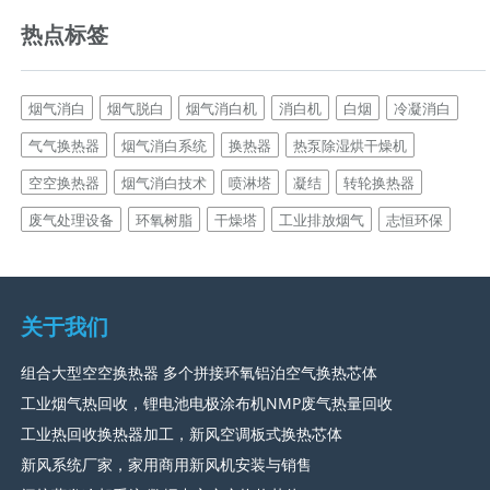
热点标签
烟气消白
烟气脱白
烟气消白机
消白机
白烟
冷凝消白
气气换热器
烟气消白系统
换热器
热泵除湿烘干燥机
空空换热器
烟气消白技术
喷淋塔
凝结
转轮换热器
废气处理设备
环氧树脂
干燥塔
工业排放烟气
志恒环保
关于我们
组合大型空空换热器 多个拼接环氧铝泊空气换热芯体
工业烟气热回收，锂电池电极涂布机NMP废气热量回收
工业热回收换热器加工，新风空调板式换热芯体
新风系统厂家，家用商用新风机安装与销售