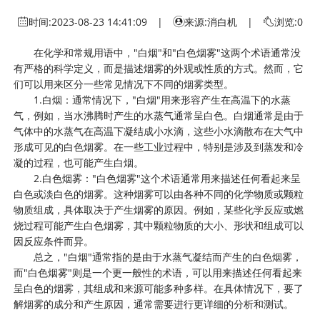
时间:
2023-08-23 14:41:09
|
来源:消白机 |
浏览:0
在化学和常规用语中，"白烟"和"白色烟雾"这两个术语通常没
有严格的科学定义，而是描述烟雾的外观或性质的方式。然而，它
们可以用来区分一些常见情况下不同的烟雾类型。
1.白烟：通常情况下，"白烟"用来形容产生在高温下的水蒸
气，例如，当水沸腾时产生的水蒸气通常呈白色。白烟通常是由于
气体中的水蒸气在高温下凝结成小水滴，这些小水滴散布在大气中
形成可见的白色烟雾。在一些工业过程中，特别是涉及到蒸发和冷
凝的过程，也可能产生白烟。
2.白色烟雾："白色烟雾"这个术语通常用来描述任何看起来呈
白色或淡白色的烟雾。这种烟雾可以由各种不同的化学物质或颗粒
物质组成，具体取决于产生烟雾的原因。例如，某些化学反应或燃
烧过程可能产生白色烟雾，其中颗粒物质的大小、形状和组成可以
因反应条件而异。
总之，"白烟"通常指的是由于水蒸气凝结而产生的白色烟雾，
而"白色烟雾"则是一个更一般性的术语，可以用来描述任何看起来
呈白色的烟雾，其组成和来源可能多种多样。在具体情况下，要了
解烟雾的成分和产生原因，通常需要进行更详细的分析和测试。