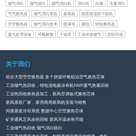
烟气消白
烟气脱白
烟气消白机
消白机
白烟
冷凝消白
气气换热器
烟气消白系统
换热器
热泵除湿烘干燥机
空空换热器
烟气消白技术
喷淋塔
凝结
转轮换热器
废气处理设备
环氧树脂
干燥塔
工业排放烟气
志恒环保
关于我们
组合大型空空换热器 多个拼接环氧铝泊空气换热芯体
工业烟气热回收，锂电池电极涂布机NMP废气热量回收
工业热回收换热器加工，新风空调板式换热芯体
新风系统厂家，家用商用新风机安装与销售
间接蒸发冷却系统 数据中心空空换热芯体
矿井通风乏风余热回收 新风升温余热节能
工业烟气热回收 烟气消白除白