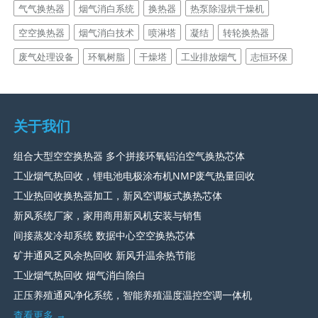
气气换热器
烟气消白系统
换热器
热泵除湿烘干燥机
空空换热器
烟气消白技术
喷淋塔
凝结
转轮换热器
废气处理设备
环氧树脂
干燥塔
工业排放烟气
志恒环保
关于我们
组合大型空空换热器 多个拼接环氧铝泊空气换热芯体
工业烟气热回收，锂电池电极涂布机NMP废气热量回收
工业热回收换热器加工，新风空调板式换热芯体
新风系统厂家，家用商用新风机安装与销售
间接蒸发冷却系统 数据中心空空换热芯体
矿井通风乏风余热回收 新风升温余热节能
工业烟气热回收 烟气消白除白
正压养殖通风净化系统，智能养殖温度温控空调一体机
查看更多 →