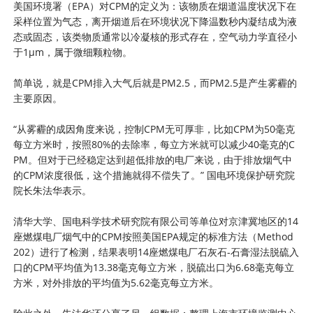
美国环境署（EPA）对CPM的定义为：该物质在烟道温度状况下在
采样位置为气态，离开烟道后在环境状况下降温数秒内凝结成为液
态或固态，该类物质通常以冷凝核的形式存在，空气动力学直径小
于1μm，属于微细颗粒物。
简单说，就是CPM排入大气后就是PM2.5，而PM2.5是产生雾霾的
主要原因。
“从雾霾的成因角度来说，控制CPM无可厚非，比如CPM为50毫克
每立方米时，按照80%的去除率，每立方米就可以减少40毫克的C
PM。但对于已经稳定达到超低排放的电厂来说，由于排放烟气中
的CPM浓度很低，这个措施就得不偿失了。” 国电环境保护研究院
院长朱法华表示。
清华大学、国电科学技术研究院有限公司等单位对京津冀地区的14
座燃煤电厂烟气中的CPM按照美国EPA规定的标准方法（Method
202）进行了检测，结果表明14座燃煤电厂石灰石-石膏湿法脱硫入
口的CPM平均值为13.38毫克每立方米，脱硫出口为6.68毫克每立
方米，对外排放的平均值为5.62毫克每立方米。