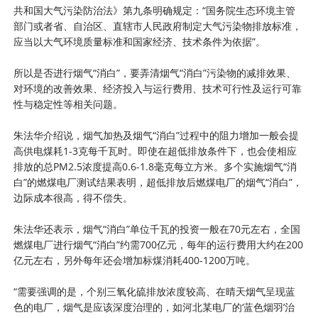
共和国大气污染防治法》第九条明确规定：“国务院生态环境主管
部门或者省、自治区、直辖市人民政府制定大气污染物排放标准，
应当以大气环境质量标准和国家经济、技术条件为依据”。
所以是否进行烟气“消白”，要弄清烟气“消白”污染物的减排效果、
对环境的改善效果、经济投入与运行费用、技术可行性及运行可靠
性与稳定性等相关问题。
朱法华介绍说，烟气加热及烟气“消白”过程中的阻力增加一般会提
高供电煤耗1-3克每千瓦时。即使在超低排放条件下，也会使相应
排放的总PM2.5浓度提高0.6-1.8毫克每立方米。多个实施烟气“消
白”的燃煤电厂测试结果表明，超低排放后燃煤电厂的烟气“消白”，
边际成本很高，得不偿失。
朱法华还表示，烟气“消白”单位千瓦的投资一般在70元左右，全国
燃煤电厂进行烟气“消白”约需700亿元，每年的运行费用大约在200
亿元左右，另外每年还会增加标煤消耗400-1200万吨。
“需要强调的是，个别三氧化硫排放浓度较高、在晴天烟气呈现蓝
色的电厂，烟气是应该深度治理的，如河北某电厂的‘蓝色烟羽’治