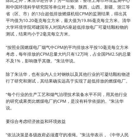
除此之外，朱法华还分享了另一组数据：整理上海市环境监测中心
和中国环境科学研究院等单位对上海、陕西、山西、新疆、浙江等
省（区、市）的13台超低排放燃煤机组CPM的监测结果，得出其
平均值为10.20毫克每立方米，最大值为19.86毫克每立方米。清华
大学环境学院邓建国等人对国内5座超低排放电厂可凝结颗粒物的
测试，结果均小于2毫克每立方米。
“按照全国燃煤电厂烟气中CPM的平均排放水平按10毫克每立方米
考虑，每年排放的CPM总量大约只有12万吨，占全国PM2.5的总量
不及1%，影响微乎其微。”朱法华说。
除了朱法华，也有业内人士对钢铁以及其他行业的可凝结颗粒物进
行了研究和测试，其结果确实远高于实现了超低排放的燃煤电厂。
“每个行业的生产工艺和烟气治理技术装备水平不同，用其他行业
的研究成果类比燃煤电厂的CPM，是没有科学依据的。”朱法华
说。
要综合考虑经济效益和环境效益
“依法决策是各级政府必须遵守的准绳。”朱法华表示，《中华人民