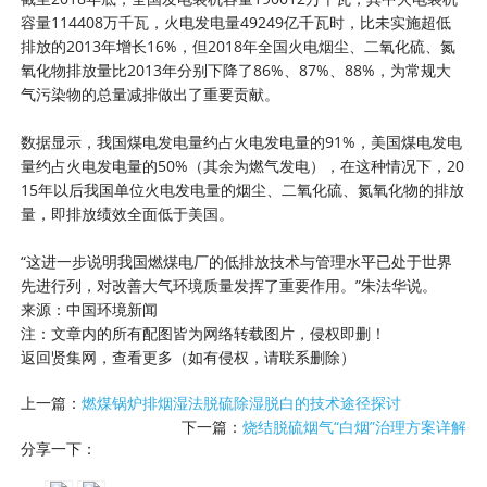
容量114408万千瓦，火电发电量49249亿千瓦时，比未实施超低
排放的2013年增长16%，但2018年全国火电烟尘、二氧化硫、氮
氧化物排放量比2013年分别下降了86%、87%、88%，为常规大
气污染物的总量减排做出了重要贡献。
数据显示，我国煤电发电量约占火电发电量的91%，美国煤电发电
量约占火电发电量的50%（其余为燃气发电），在这种情况下，20
15年以后我国单位火电发电量的烟尘、二氧化硫、氮氧化物的排放
量，即排放绩效全面低于美国。
“这进一步说明我国燃煤电厂的低排放技术与管理水平已处于世界
先进行列，对改善大气环境质量发挥了重要作用。”朱法华说。
来源：中国环境新闻
注：文章内的所有配图皆为网络转载图片，侵权即删！
返回贤集网，查看更多（如有侵权，请联系删除）
上一篇：
燃煤锅炉排烟湿法脱硫除湿脱白的技术途径探讨
下一篇：
烧结脱硫烟气“白烟”治理方案详解
分享一下：