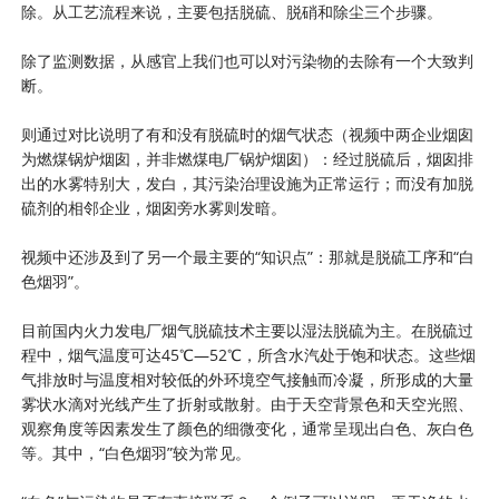
除。从工艺流程来说，主要包括脱硫、脱硝和除尘三个步骤。
除了监测数据，从感官上我们也可以对污染物的去除有一个大致判
断。
则通过对比说明了有和没有脱硫时的烟气状态（视频中两企业烟囱
为燃煤锅炉烟囱，并非燃煤电厂锅炉烟囱）：经过脱硫后，烟囱排
出的水雾特别大，发白，其污染治理设施为正常运行；而没有加脱
硫剂的相邻企业，烟囱旁水雾则发暗。
视频中还涉及到了另一个最主要的“知识点”：那就是脱硫工序和“白
色烟羽”。
目前国内火力发电厂烟气脱硫技术主要以湿法脱硫为主。在脱硫过
程中，烟气温度可达45℃—52℃，所含水汽处于饱和状态。这些烟
气排放时与温度相对较低的外环境空气接触而冷凝，所形成的大量
雾状水滴对光线产生了折射或散射。由于天空背景色和天空光照、
观察角度等因素发生了颜色的细微变化，通常呈现出白色、灰白色
等。其中，“白色烟羽”较为常见。