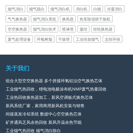
烟气消白
烟气脱白
烟气消白机
消白机
白烟
冷凝消白
气气换热器
烟气消白系统
换热器
热泵除湿烘干燥机
空空换热器
烟气消白技术
喷淋塔
凝结
转轮换热器
废气处理设备
环氧树脂
干燥塔
工业排放烟气
志恒环保
关于我们
组合大型空空换热器 多个拼接环氧铝泊空气换热芯体
工业烟气热回收，锂电池电极涂布机NMP废气热量回收
工业热回收换热器加工，新风空调板式换热芯体
新风系统厂家，家用商用新风机安装与销售
间接蒸发冷却系统 数据中心空空换热芯体
矿井通风乏风余热回收 新风升温余热节能
工业烟气热回收 烟气消白除白