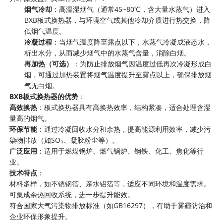
烟气冷却
：高温湿烟气（通常45~80℃，含大量水蒸气）进入
BXB板式换热器，与环境空气或其他冷却介质进行热交换，降
低烟气温度。
冷凝过程
：当烟气温度降至露点以下，水蒸气冷凝成液态水，
析出水分，从而减少烟气中的水蒸气含量，消除白烟。
再加热（可选）
：为防止排放烟气因温度过低再次冷凝形成白
烟，可通过加热装置将烟气温度提升至露点以上，确保排放烟
气无白烟。
BXB板式换热器的优势
：
高效换热
：板式换热器具有高换热效率，结构紧凑，适合处理含湿
量高的烟气。
环保节能
：通过冷凝回收水分和余热，提高能源利用效率，减少污
染物排放（如SO₃、凝胶粉尘等）。
广泛应用
：适用于燃煤锅炉、燃气锅炉、钢铁、化工、焦化等行
业。
技术特点
：
材料多样，如不锈钢箔、亲水铝箔等，适应不同环境和温度需求。
可集成余热回收系统，进一步提升能效。
符合国家大气污染物排放标准（如GB16297），有助于雾霾防治和
企业环保形象提升。