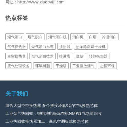
网址：http://www.xiaobaiji.com
热点标签
烟气消白
烟气脱白
烟气消白机
消白机
白烟
冷凝消白
气气换热器
烟气消白系统
换热器
热泵除湿烘干燥机
空空换热器
烟气消白技术
喷淋塔
凝结
转轮换热器
废气处理设备
环氧树脂
干燥塔
工业排放烟气
志恒环保
关于我们
组合大型空空换热器 多个拼接环氧铝泊空气换热芯体
工业烟气热回收，锂电池电极涂布机NMP废气热量回收
工业热回收换热器加工，新风空调板式换热芯体