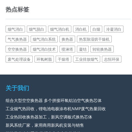
热点标签
烟气消白
烟气脱白
烟气消白机
消白机
白烟
冷凝消白
气气换热器
烟气消白系统
换热器
热泵除湿烘干燥机
空空换热器
烟气消白技术
喷淋塔
凝结
转轮换热器
废气处理设备
环氧树脂
干燥塔
工业排放烟气
志恒环保
关于我们
组合大型空空换热器 多个拼接环氧铝泊空气换热芯体
工业烟气热回收，锂电池电极涂布机NMP废气热量回收
工业热回收换热器加工，新风空调板式换热芯体
新风系统厂家，家用商用新风机安装与销售